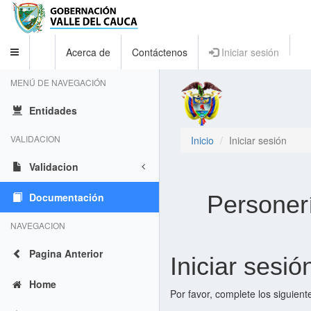
Acerca de
Contáctenos
Iniciar sesión
Toggle
navigation
MENÚ DE NAVEGACIÓN
Entidades
VALIDACION
Inicio
Iniciar sesión
Validacion
Documentación
Personerí
NAVEGACION
Pagina Anterior
Iniciar sesió
Home
Por favor, complete los siguien